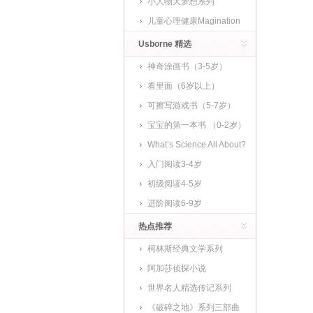
小人物大梦想系列
儿童心理健康Magination
Press
Usborne 精选
神奇涂画书（3-5岁）
看里面（6岁以上）
可擦写游戏书（5-7岁）
宝宝的第一本书 （0-2岁）
What’s Science All About?
入门阅读3-4岁
初级阅读4-5岁
进阶阅读6-9岁
热点推荐
柯林斯经典文学系列
阿加莎侦探小说
世界名人精选传记系列
《破碎之地》系列三部曲