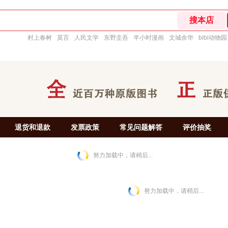
村上春树
莫言
人民文学
东野圭吾
半小时漫画
文城余华
bibi动物园
退货和退款
发票政策
常见问题解答
评价抽奖
努力加载中，请稍后...
努力加载中，请稍后...