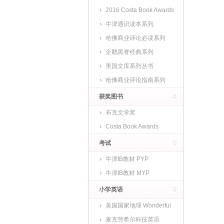
2016 Costa Book Awards
牛津通识读本系列
哈佛商业评论必读系列
企鹅黑脊经典系列
美国文库系列丛书
哈佛商业评论指南系列
获奖图书
布克文学奖
Costa Book Awards
考试
牛津IB教材 PYP
牛津IB教材 MYP
小学英语
美国国家地理 Wonderful
World
麦克劳希尔科技英语