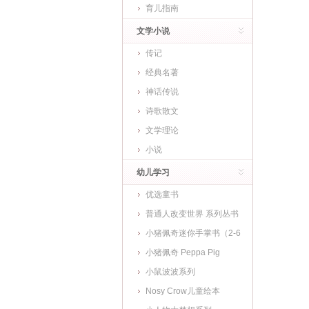
育儿指南
文学小说
传记
经典名著
神话传说
诗歌散文
文学理论
小说
幼儿学习
优选童书
普通人改变世界 系列丛书
小猪佩奇迷你手掌书（2-6
岁)
小猪佩奇 Peppa Pig
小鼠波波系列
Nosy Crow儿童绘本