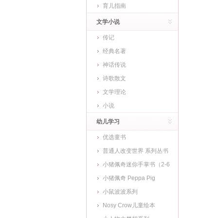
育儿指南
文学小说
传记
经典名著
神话传说
诗歌散文
文学理论
小说
幼儿学习
优选童书
普通人改变世界 系列丛书
小猪佩奇迷你手掌书（2-6
岁)
小猪佩奇 Peppa Pig
小鼠波波系列
Nosy Crow儿童绘本