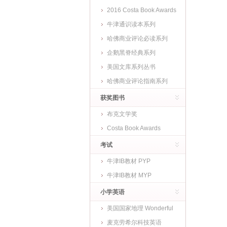
2016 Costa Book Awards
牛津通识读本系列
哈佛商业评论必读系列
企鹅黑脊经典系列
美国文库系列丛书
哈佛商业评论指南系列
获奖图书
布克文学奖
Costa Book Awards
考试
牛津IB教材 PYP
牛津IB教材 MYP
小学英语
美国国家地理 Wonderful
World
麦克劳希尔科技英语