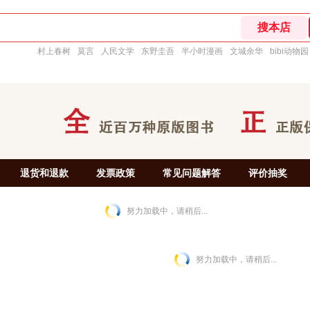
村上春树
莫言
人民文学
东野圭吾
半小时漫画
文城余华
bibi动物园
退货和退款
发票政策
常见问题解答
评价抽奖
努力加载中，请稍后...
努力加载中，请稍后...