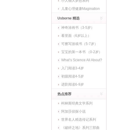
小人物大梦想系列
儿童心理健康Magination
Press
Usborne 精选
神奇涂画书（3-5岁）
看里面（6岁以上）
可擦写游戏书（5-7岁）
宝宝的第一本书 （0-2岁）
What’s Science All About?
入门阅读3-4岁
初级阅读4-5岁
进阶阅读6-9岁
热点推荐
柯林斯经典文学系列
阿加莎侦探小说
世界名人精选传记系列
《破碎之地》系列三部曲