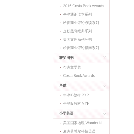
2016 Costa Book Awards
牛津通识读本系列
哈佛商业评论必读系列
企鹅黑脊经典系列
美国文库系列丛书
哈佛商业评论指南系列
获奖图书
布克文学奖
Costa Book Awards
考试
牛津IB教材 PYP
牛津IB教材 MYP
小学英语
美国国家地理 Wonderful
World
麦克劳希尔科技英语