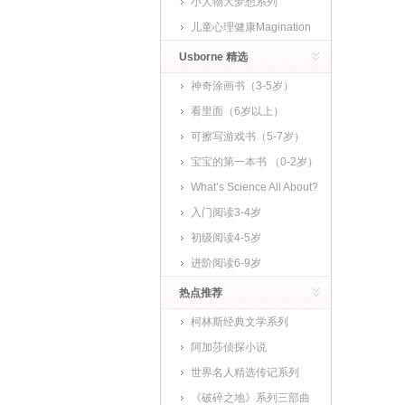
小人物大梦想系列
儿童心理健康Magination
Press
Usborne 精选
神奇涂画书（3-5岁）
看里面（6岁以上）
可擦写游戏书（5-7岁）
宝宝的第一本书 （0-2岁）
What’s Science All About?
入门阅读3-4岁
初级阅读4-5岁
进阶阅读6-9岁
热点推荐
柯林斯经典文学系列
阿加莎侦探小说
世界名人精选传记系列
《破碎之地》系列三部曲