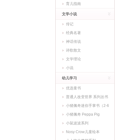
育儿指南
文学小说
传记
经典名著
神话传说
诗歌散文
文学理论
小说
幼儿学习
优选童书
普通人改变世界 系列丛书
小猪佩奇迷你手掌书（2-6
岁)
小猪佩奇 Peppa Pig
小鼠波波系列
Nosy Crow儿童绘本