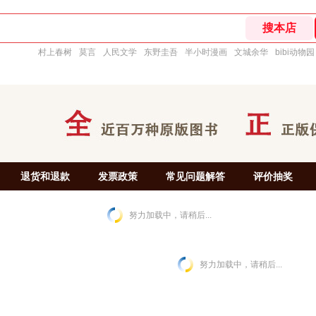
村上春树
莫言
人民文学
东野圭吾
半小时漫画
文城余华
bibi动物园
退货和退款
发票政策
常见问题解答
评价抽奖
努力加载中，请稍后...
努力加载中，请稍后...