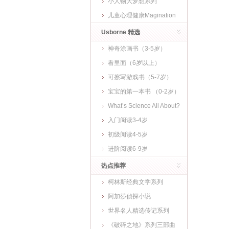
小人物大梦想系列
儿童心理健康Magination
Press
Usborne 精选
神奇涂画书（3-5岁）
看里面（6岁以上）
可擦写游戏书（5-7岁）
宝宝的第一本书 （0-2岁）
What’s Science All About?
入门阅读3-4岁
初级阅读4-5岁
进阶阅读6-9岁
热点推荐
柯林斯经典文学系列
阿加莎侦探小说
世界名人精选传记系列
《破碎之地》系列三部曲