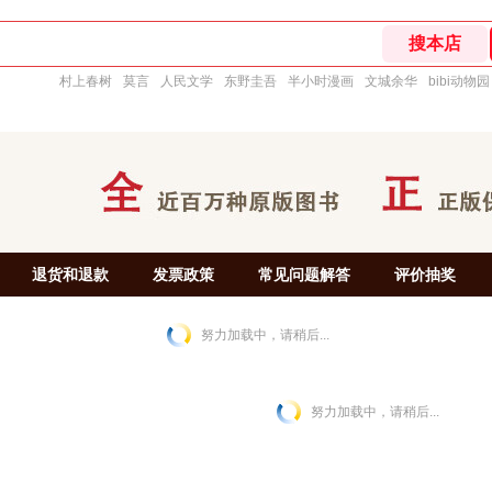
村上春树
莫言
人民文学
东野圭吾
半小时漫画
文城余华
bibi动物园
退货和退款
发票政策
常见问题解答
评价抽奖
努力加载中，请稍后...
努力加载中，请稍后...