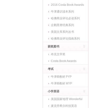
2016 Costa Book Awards
牛津通识读本系列
哈佛商业评论必读系列
企鹅黑脊经典系列
美国文库系列丛书
哈佛商业评论指南系列
获奖图书
布克文学奖
Costa Book Awards
考试
牛津IB教材 PYP
牛津IB教材 MYP
小学英语
美国国家地理 Wonderful
World
麦克劳希尔科技英语