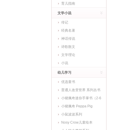
育儿指南
文学小说
传记
经典名著
神话传说
诗歌散文
文学理论
小说
幼儿学习
优选童书
普通人改变世界 系列丛书
小猪佩奇迷你手掌书（2-6
岁)
小猪佩奇 Peppa Pig
小鼠波波系列
Nosy Crow儿童绘本