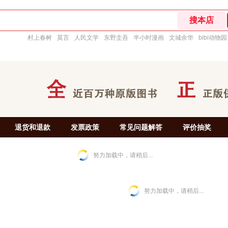
村上春树
莫言
人民文学
东野圭吾
半小时漫画
文城余华
bibi动物园
退货和退款
发票政策
常见问题解答
评价抽奖
努力加载中，请稍后...
努力加载中，请稍后...