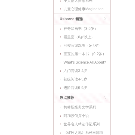
小人物大梦想系列
儿童心理健康Magination
Press
Usborne 精选
神奇涂画书（3-5岁）
看里面（6岁以上）
可擦写游戏书（5-7岁）
宝宝的第一本书 （0-2岁）
What’s Science All About?
入门阅读3-4岁
初级阅读4-5岁
进阶阅读6-9岁
热点推荐
柯林斯经典文学系列
阿加莎侦探小说
世界名人精选传记系列
《破碎之地》系列三部曲