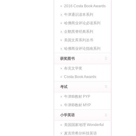
2016 Costa Book Awards
牛津通识读本系列
哈佛商业评论必读系列
企鹅黑脊经典系列
美国文库系列丛书
哈佛商业评论指南系列
获奖图书
布克文学奖
Costa Book Awards
考试
牛津IB教材 PYP
牛津IB教材 MYP
小学英语
美国国家地理 Wonderful
World
麦克劳希尔科技英语