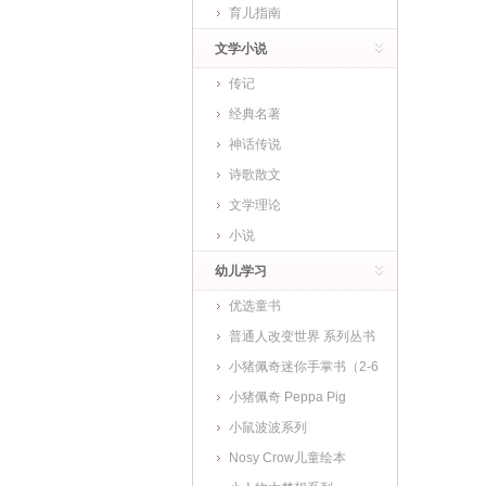
育儿指南
文学小说
传记
经典名著
神话传说
诗歌散文
文学理论
小说
幼儿学习
优选童书
普通人改变世界 系列丛书
小猪佩奇迷你手掌书（2-6
岁)
小猪佩奇 Peppa Pig
小鼠波波系列
Nosy Crow儿童绘本