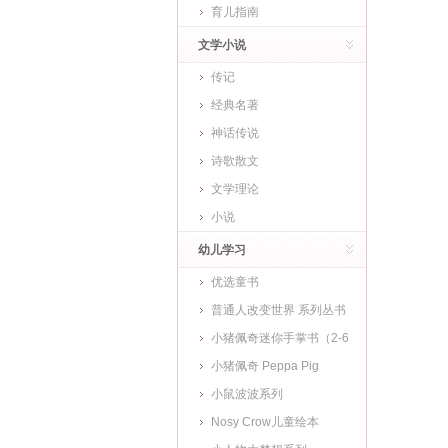
育儿指南
文学小说
传记
经典名著
神话传说
诗歌散文
文学理论
小说
幼儿学习
优选童书
普通人改变世界 系列丛书
小猪佩奇迷你手掌书（2-6
岁)
小猪佩奇 Peppa Pig
小鼠波波系列
Nosy Crow儿童绘本