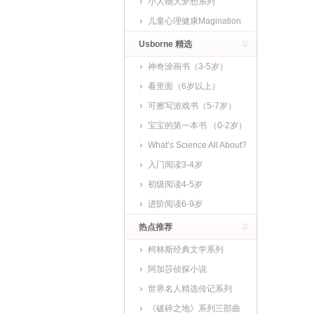
小人物大梦想系列
儿童心理健康Magination
Press
Usborne 精选
神奇涂画书（3-5岁）
看里面（6岁以上）
可擦写游戏书（5-7岁）
宝宝的第一本书 （0-2岁）
What’s Science All About?
入门阅读3-4岁
初级阅读4-5岁
进阶阅读6-9岁
热点推荐
柯林斯经典文学系列
阿加莎侦探小说
世界名人精选传记系列
《破碎之地》系列三部曲