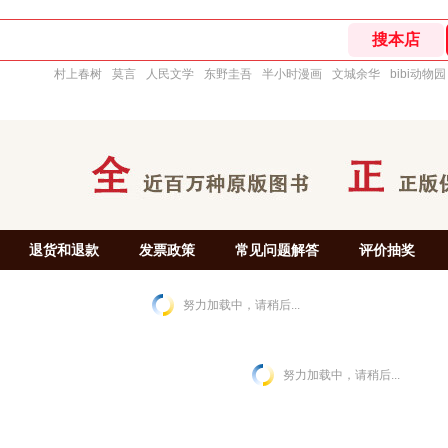
村上春树
莫言
人民文学
东野圭吾
半小时漫画
文城余华
bibi动物园
退货和退款
发票政策
常见问题解答
评价抽奖
努力加载中，请稍后...
努力加载中，请稍后...