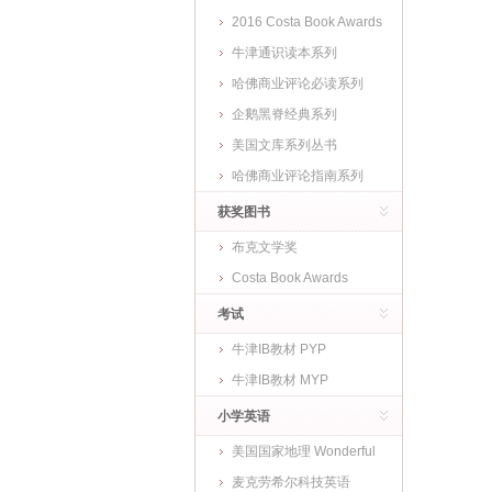
2016 Costa Book Awards
牛津通识读本系列
哈佛商业评论必读系列
企鹅黑脊经典系列
美国文库系列丛书
哈佛商业评论指南系列
获奖图书
布克文学奖
Costa Book Awards
考试
牛津IB教材 PYP
牛津IB教材 MYP
小学英语
美国国家地理 Wonderful
World
麦克劳希尔科技英语